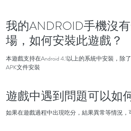
我的ANDROID手機沒有
場，如何安裝此遊戲？
本遊戲支持在Android 4.1以上的系統中安裝，除了
APK文件安裝
遊戲中遇到問題可以如
如果在遊戲過程中出現吃分，結果異常等情況，