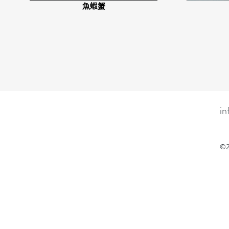
魚蝦蟹
i
©2