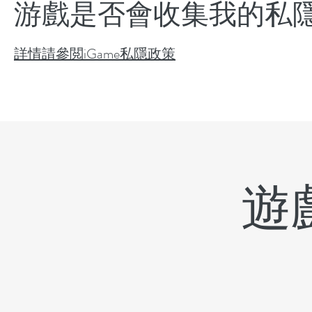
游戲是否會收集我的私
詳情請參閲iGame私隱政策
遊